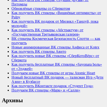
Питомцы
Обновлёные стикеры со Сберкотом
Как получить ВК стикеры «Вишнёвые оптимисты» от
Pulpy
Как получить ВК подарок от Мюзикл «Танцуй, пока
молодой»
Как получить ВК стикеры «Абстрактум» от
«Государственная Третьяковская галерея»
ВК стикеры Космическая Безопасность Спотти — как
получить
Новые анимированные ВК стикеры Анфиса от Kotex
Как получить ВК стикеры Авито
Как получить новые ВК стикеры «СберКотоВёрс» от
Сберкота
Как получить бесплатные ВК стикеры «Sayonara bоль»
от «Элджей»
Получаем новые ВК стикеры от игры Atomic Heart
Новый бесплатный ВК подарок — талисман Игр «Дети
Азии» в Кузбассе
Как получить ВКонтакте подарок «Студент Года»
Получаем ВК стикеры «Марк» и «Салли»
Архивы