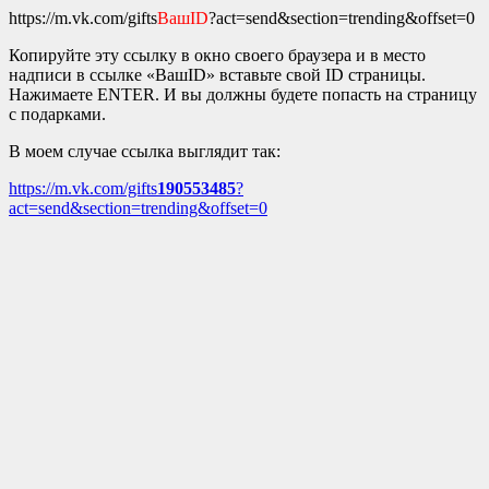
https://m.vk.com/gifts
ВашID
?act=send&section=trending&offset=0
Копируйте эту ссылку в окно своего браузера и в место
надписи в ссылке «ВашID» вставьте свой ID страницы.
Нажимаете ENTER. И вы должны будете попасть на страницу
с подарками.
В моем случае ссылка выглядит так:
https://m.vk.com/gifts
190553485
?
act=send&section=trending&offset=0