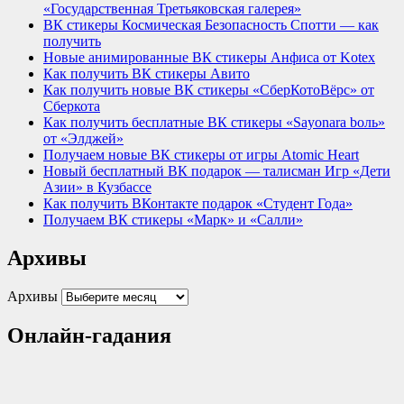
«Государственная Третьяковская галерея»
ВК стикеры Космическая Безопасность Спотти — как
получить
Новые анимированные ВК стикеры Анфиса от Kotex
Как получить ВК стикеры Авито
Как получить новые ВК стикеры «СберКотоВёрс» от
Сберкота
Как получить бесплатные ВК стикеры «Sayonara bоль»
от «Элджей»
Получаем новые ВК стикеры от игры Atomic Heart
Новый бесплатный ВК подарок — талисман Игр «Дети
Азии» в Кузбассе
Как получить ВКонтакте подарок «Студент Года»
Получаем ВК стикеры «Марк» и «Салли»
Архивы
Архивы
Онлайн-гадания