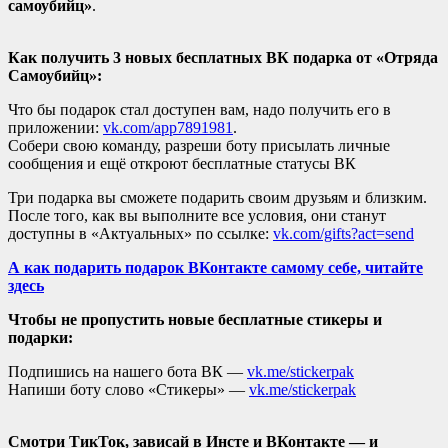
самоубийц»
.
Как получить 3 новых бесплатных ВК подарка от «Отряда
Самоубийц»:
Что бы подарок стал доступен вам, надо получить его в
приложении:
vk.com/app7891981
.
Собери свою команду, разреши боту присылать личные
сообщения и ещё откроют бесплатные статусы ВК
Три подарка вы сможете подарить своим друзьям и близким.
После того, как вы выполните все условия, они станут
доступны в «Актуальных» по ссылке:
vk.com/gifts?act=send
А как подарить подарок ВКонтакте самому себе, читайте
здесь
Чтобы не пропустить новые бесплатные стикеры и
подарки:
Подпишись на нашего бота ВК —
vk.me/stickerpak
Напиши боту слово «Стикеры» —
vk.me/stickerpak
Смотри ТикТок, зависай в Инсте и ВКонтакте — и