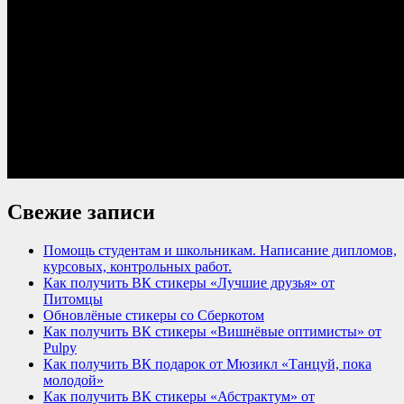
Свежие записи
Помощь студентам и школьникам. Написание дипломов,
курсовых, контрольных работ.
Как получить ВК стикеры «Лучшие друзья» от
Питомцы
Обновлёные стикеры со Сберкотом
Как получить ВК стикеры «Вишнёвые оптимисты» от
Pulpy
Как получить ВК подарок от Мюзикл «Танцуй, пока
молодой»
Как получить ВК стикеры «Абстрактум» от