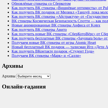
Обновлёные стикеры со Сберкотом
Как получить ВК стикеры «Вишнёвые оптимисты» от Pu
Как получить ВК подарок от Мюзикл «Танцуй, пока мол
Как получить ВК стикеры «Абстрактум» от «Государствен
ВК стикеры Космическая Безопасность Спотти — как по
Новые анимированные ВК стикеры Анфиса от Kotex
Как получить ВК стикеры Авито
Как получить новые ВК стикеры «СберКотоВёрс» от Сбе
Как получить бесплатные ВК стикеры «Sayonara bоль» о
Получаем новые ВК стикеры от игры Atomic Heart
Новый бесплатный ВК подарок — талисман Игр «Дети Аз
Как получить ВКонтакте подарок «Студент Года»
Получаем ВК стикеры «Марк» и «Салли»
Архивы
Архивы
Онлайн-гадания