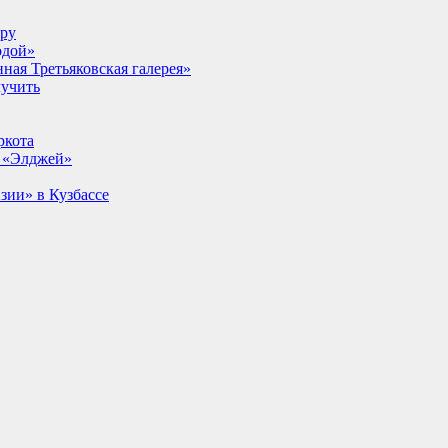
lpy
одой»
ная Третьяковская галерея»
лучить
ркота
т «Элджей»
ии» в Кузбассе