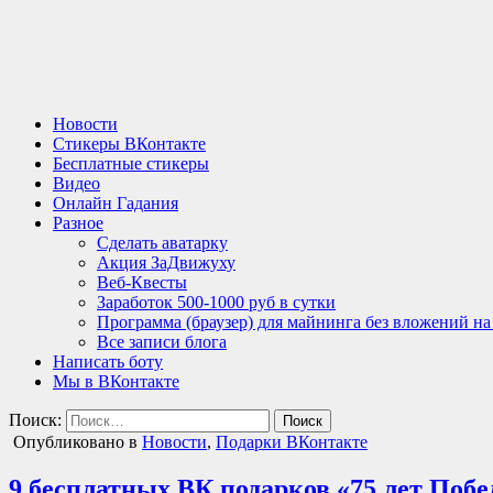
Новости
Стикеры ВКонтакте
Бесплатные стикеры
Видео
Онлайн Гадания
Разное
Сделать аватарку
Акция ЗаДвижуху
Веб-Квесты
Заработок 500-1000 руб в сутки
Программа (браузер) для майнинга без вложений н
Все записи блога
Написать боту
Мы в ВКонтакте
Поиск:
Опубликовано в
Новости
,
Подарки ВКонтакте
9 бесплатных ВК подарков «75 лет Поб