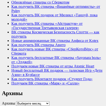
Обновлёные стикеры со Сберкотом
Как получить ВК стикеры «Вишнёвые оптимисты» от
Pulpy
Как получить ВК подарок от Мюзикл «Танцуй, пока
молодой»
Как получить ВК стикеры «Абстрактум» от
«Государственная Третьяковская галерея»
ВК стикеры Космическая Безопасность Спотти — как
получить
Новые анимированные ВК стикеры Анфиса от Kotex
Как получить ВК стикеры Авито
Как получить новые ВК стикеры «СберКотоВёрс» от
Сберкота
Как получить бесплатные ВК стикеры «Sayonara bоль»
от «Элджей»
Получаем новые ВК стикеры от игры Atomic Heart
Новый бесплатный ВК подарок — талисман Игр «Дети
Азии» в Кузбассе
Как получить ВКонтакте подарок «Студент Года»
Получаем ВК стикеры «Марк» и «Салли»
Архивы
Архивы