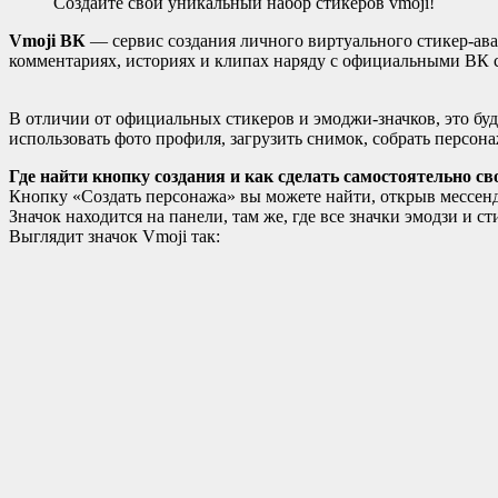
Создайте свой уникальный набор стикеров vmoji!
Vmoji ВК
— сервис создания личного виртуального стикер-ават
комментариях, историях и клипах наряду с официальными ВК 
В отличии от официальных стикеров и эмоджи-значков, это буд
использовать фото профиля, загрузить снимок, собрать персон
Где найти кнопку создания и как сделать самостоятельно с
Кнопку «Создать персонажа» вы можете найти, открыв мессе
Значок находится на панели, там же, где все значки эмодзи и ст
Выглядит значок Vmoji так: