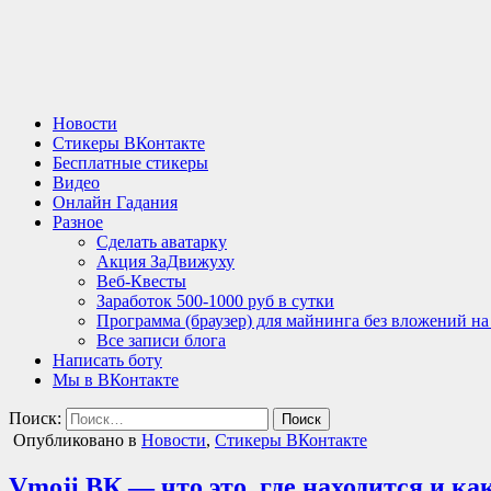
Новости
Стикеры ВКонтакте
Бесплатные стикеры
Видео
Онлайн Гадания
Разное
Сделать аватарку
Акция ЗаДвижуху
Веб-Квесты
Заработок 500-1000 руб в сутки
Программа (браузер) для майнинга без вложений н
Все записи блога
Написать боту
Мы в ВКонтакте
Поиск:
Опубликовано в
Новости
,
Стикеры ВКонтакте
Vmoji ВК — что это, где находится и ка