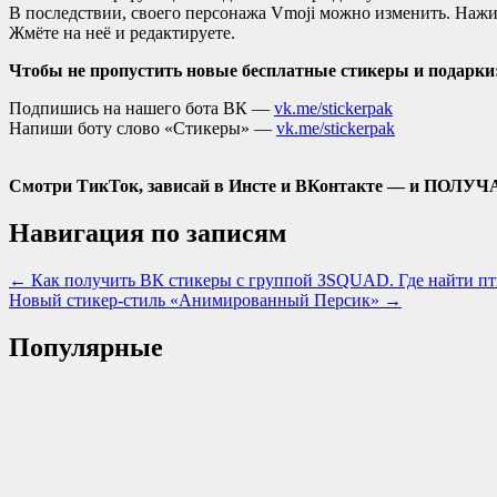
В последствии, своего персонажа Vmoji можно изменить. Нажим
Жмёте на неё и редактируете.
Чтобы не пропустить новые бесплатные стикеры и подарки
Подпишись на нашего бота ВК —
vk.me/stickerpak
Напиши боту слово «Стикеры» —
vk.me/stickerpak
Смотри ТикТок, зависай в Инсте и ВКонтакте — и ПОЛУЧ
Навигация по записям
← Как получить ВК стикеры с группой ЗSQUAD. Где найти пти
Новый стикер-стиль «Анимированный Персик» →
Популярные