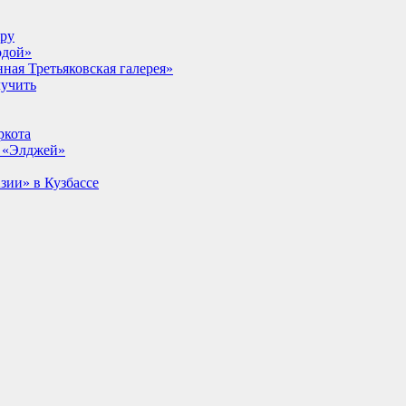
lpy
одой»
ная Третьяковская галерея»
лучить
ркота
т «Элджей»
ии» в Кузбассе