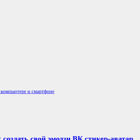
а компьютере и смартфоне
к создать свой эмодзи ВК стикер-аватар