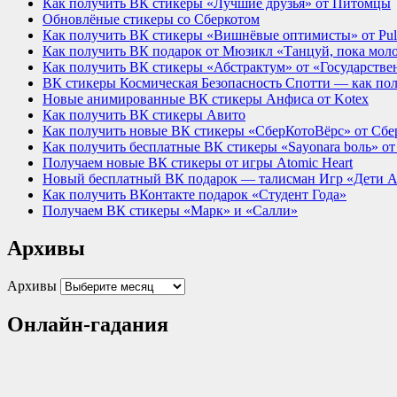
Как получить ВК стикеры «Лучшие друзья» от Питомцы
Обновлёные стикеры со Сберкотом
Как получить ВК стикеры «Вишнёвые оптимисты» от Pu
Как получить ВК подарок от Мюзикл «Танцуй, пока мол
Как получить ВК стикеры «Абстрактум» от «Государствен
ВК стикеры Космическая Безопасность Спотти — как по
Новые анимированные ВК стикеры Анфиса от Kotex
Как получить ВК стикеры Авито
Как получить новые ВК стикеры «СберКотоВёрс» от Сбе
Как получить бесплатные ВК стикеры «Sayonara bоль» о
Получаем новые ВК стикеры от игры Atomic Heart
Новый бесплатный ВК подарок — талисман Игр «Дети Аз
Как получить ВКонтакте подарок «Студент Года»
Получаем ВК стикеры «Марк» и «Салли»
Архивы
Архивы
Онлайн-гадания