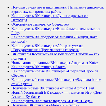
Помощь студентам и школьникам. Написание дипломов,
курсовых, контрольных работ.
Как получить ВК стикеры «Лучшие друзья» от
Питомцы
Обновлёные стикеры со Сберкотом
Как получить ВК стикеры «Вишнёвые оптимисты» от
Pulpy
Как получить ВК подарок от Мюзикл «Танцуй, пока
молодой»
Как получить ВК стикеры «Абстрактум» от
«Государственная Третьяковская галерея»
ВК стикеры Космическая Безопасность Спотти — как
получить
Новые анимированные ВК стикеры Анфиса от Kotex
Как получить ВК стикеры Авито
Как получить новые ВК стикеры «СберКотоВёрс» от
Сберкота
Как получить бесплатные ВК стикеры «Sayonara bоль»
от «Элджей»
Получаем новые ВК стикеры от игры Atomic Heart
Новый бесплатный ВК подарок — талисман Игр «Дети
Азии» в Кузбассе
Как получить ВКонтакте подарок «Студент Года»
Получаем ВК стикеры «Марк» и «Салли»