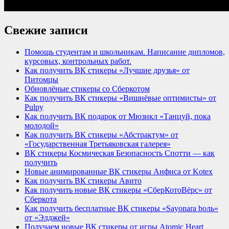
Свежие записи
Помощь студентам и школьникам. Написание дипломов,
курсовых, контрольных работ.
Как получить ВК стикеры «Лучшие друзья» от
Питомцы
Обновлёные стикеры со Сберкотом
Как получить ВК стикеры «Вишнёвые оптимисты» от
Pulpy
Как получить ВК подарок от Мюзикл «Танцуй, пока
молодой»
Как получить ВК стикеры «Абстрактум» от
«Государственная Третьяковская галерея»
ВК стикеры Космическая Безопасность Спотти — как
получить
Новые анимированные ВК стикеры Анфиса от Kotex
Как получить ВК стикеры Авито
Как получить новые ВК стикеры «СберКотоВёрс» от
Сберкота
Как получить бесплатные ВК стикеры «Sayonara bоль»
от «Элджей»
Получаем новые ВК стикеры от игры Atomic Heart