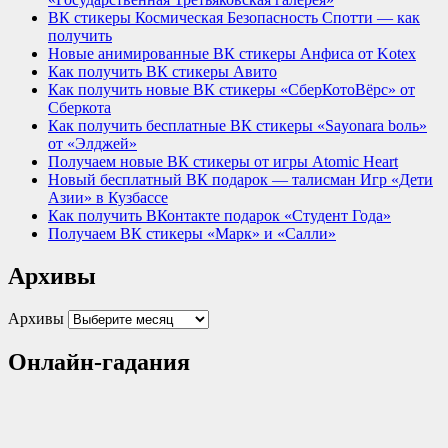
ВК стикеры Космическая Безопасность Спотти — как
получить
Новые анимированные ВК стикеры Анфиса от Kotex
Как получить ВК стикеры Авито
Как получить новые ВК стикеры «СберКотоВёрс» от
Сберкота
Как получить бесплатные ВК стикеры «Sayonara bоль»
от «Элджей»
Получаем новые ВК стикеры от игры Atomic Heart
Новый бесплатный ВК подарок — талисман Игр «Дети
Азии» в Кузбассе
Как получить ВКонтакте подарок «Студент Года»
Получаем ВК стикеры «Марк» и «Салли»
Архивы
Архивы
Онлайн-гадания