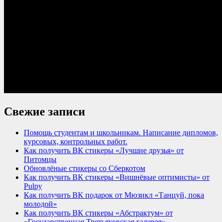
Свежие записи
Помощь студентам и школьникам. Написание дипломов,
курсовых, контрольных работ.
Как получить ВК стикеры «Лучшие друзья» от
Питомцы
Обновлёные стикеры со Сберкотом
Как получить ВК стикеры «Вишнёвые оптимисты» от
Pulpy
Как получить ВК подарок от Мюзикл «Танцуй, пока
молодой»
Как получить ВК стикеры «Абстрактум» от
«Государственная Третьяковская галерея»