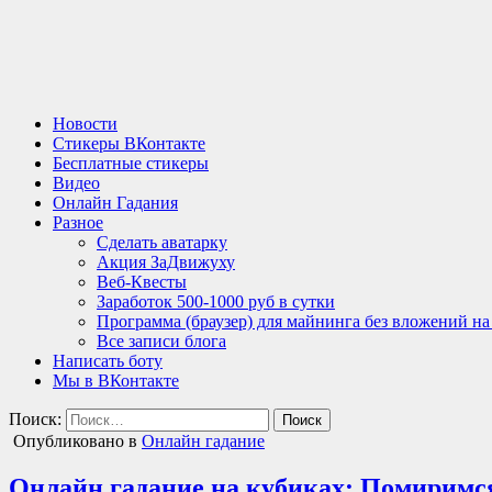
Новости
Стикеры ВКонтакте
Бесплатные стикеры
Видео
Онлайн Гадания
Разное
Сделать аватарку
Акция ЗаДвижуху
Веб-Квесты
Заработок 500-1000 руб в сутки
Программа (браузер) для майнинга без вложений н
Все записи блога
Написать боту
Мы в ВКонтакте
Поиск:
Опубликовано в
Онлайн гадание
Онлайн гадание на кубиках: Помиримс