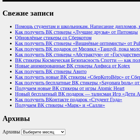
Свежие записи
Помощь студентам и школьникам. Написание дипломов, к
Как получить ВК стикеры «Лучшие друзья» от Питомцы
Обновлёные стикеры со Сберкотом
Как получить ВК стикеры «Вишнёвые оптимисты» от Pu
Как получить ВК подарок от Мюзикл «Танцуй, пока мол
Как получить ВК стикеры «Абстрактум» от «Государствен
ВК стикеры Космическая Безопасность Спотти — как по
Новые анимированные ВК стикеры Анфиса от Kotex
Как получить ВК стикеры Авито
Как получить новые ВК стикеры «СберКотоВёрс» от Сбе
Как получить бесплатные ВК стикеры «Sayonara bоль» о
Получаем новые ВК стикеры от игры Atomic Heart
Новый бесплатный ВК подарок — талисман Игр «Дети Аз
Как получить ВКонтакте подарок «Студент Года»
Получаем ВК стикеры «Марк» и «Салли»
Архивы
Архивы