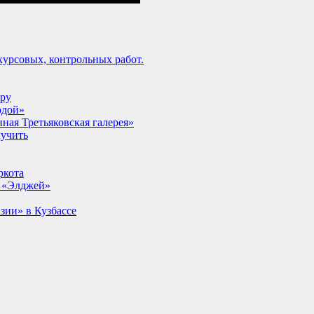
урсовых, контрольных работ.
lpy
одой»
ная Третьяковская галерея»
лучить
ркота
т «Элджей»
ии» в Кузбассе