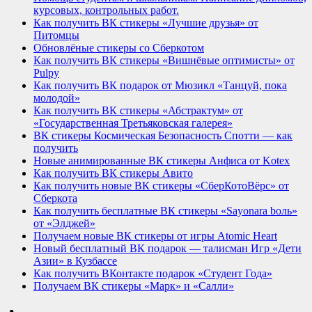
курсовых, контрольных работ.
Как получить ВК стикеры «Лучшие друзья» от
Питомцы
Обновлёные стикеры со Сберкотом
Как получить ВК стикеры «Вишнёвые оптимисты» от
Pulpy
Как получить ВК подарок от Мюзикл «Танцуй, пока
молодой»
Как получить ВК стикеры «Абстрактум» от
«Государственная Третьяковская галерея»
ВК стикеры Космическая Безопасность Спотти — как
получить
Новые анимированные ВК стикеры Анфиса от Kotex
Как получить ВК стикеры Авито
Как получить новые ВК стикеры «СберКотоВёрс» от
Сберкота
Как получить бесплатные ВК стикеры «Sayonara bоль»
от «Элджей»
Получаем новые ВК стикеры от игры Atomic Heart
Новый бесплатный ВК подарок — талисман Игр «Дети
Азии» в Кузбассе
Как получить ВКонтакте подарок «Студент Года»
Получаем ВК стикеры «Марк» и «Салли»