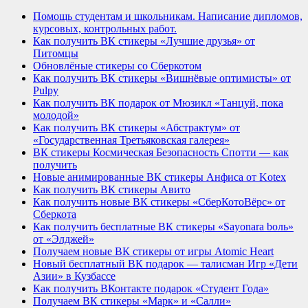
Помощь студентам и школьникам. Написание дипломов,
курсовых, контрольных работ.
Как получить ВК стикеры «Лучшие друзья» от
Питомцы
Обновлёные стикеры со Сберкотом
Как получить ВК стикеры «Вишнёвые оптимисты» от
Pulpy
Как получить ВК подарок от Мюзикл «Танцуй, пока
молодой»
Как получить ВК стикеры «Абстрактум» от
«Государственная Третьяковская галерея»
ВК стикеры Космическая Безопасность Спотти — как
получить
Новые анимированные ВК стикеры Анфиса от Kotex
Как получить ВК стикеры Авито
Как получить новые ВК стикеры «СберКотоВёрс» от
Сберкота
Как получить бесплатные ВК стикеры «Sayonara bоль»
от «Элджей»
Получаем новые ВК стикеры от игры Atomic Heart
Новый бесплатный ВК подарок — талисман Игр «Дети
Азии» в Кузбассе
Как получить ВКонтакте подарок «Студент Года»
Получаем ВК стикеры «Марк» и «Салли»