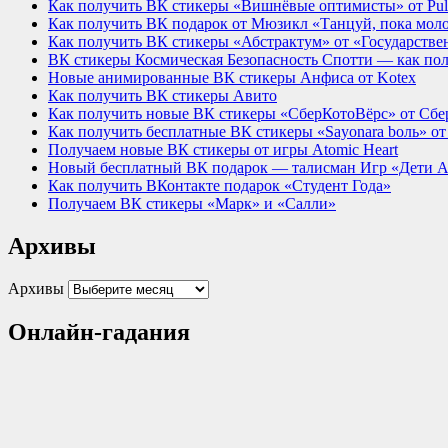
Как получить ВК стикеры «Вишнёвые оптимисты» от Pu
Как получить ВК подарок от Мюзикл «Танцуй, пока мол
Как получить ВК стикеры «Абстрактум» от «Государствен
ВК стикеры Космическая Безопасность Спотти — как по
Новые анимированные ВК стикеры Анфиса от Kotex
Как получить ВК стикеры Авито
Как получить новые ВК стикеры «СберКотоВёрс» от Сбе
Как получить бесплатные ВК стикеры «Sayonara bоль» о
Получаем новые ВК стикеры от игры Atomic Heart
Новый бесплатный ВК подарок — талисман Игр «Дети Аз
Как получить ВКонтакте подарок «Студент Года»
Получаем ВК стикеры «Марк» и «Салли»
Архивы
Архивы
Онлайн-гадания