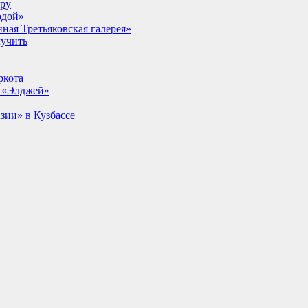
lpy
одой»
ная Третьяковская галерея»
лучить
ркота
т «Элджей»
ии» в Кузбассе