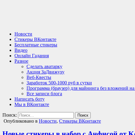
Новости
Стикеры ВКонтакте
Бесплатные стикеры
Видео
Онлайн Гадания
Разное
Сделать аватарку
Акция ЗаДвижуху
Веб-Квесты
Заработок 500-1000 руб в сутки
Программа (браузер) для майнинга без вложений н
Все записи блога
Написать боту
Мы в ВКонтакте
Поиск:
Опубликовано в
Новости
,
Стикеры ВКонтакте
Новые стикеры в набор с Анфисой от K