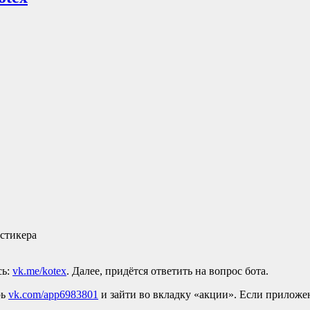
стикера
сь:
vk.me/kotex
. Далее, придётся ответить на вопрос бота.
рь
vk.com/app6983801
и зайти во вкладку «акции». Если приложен