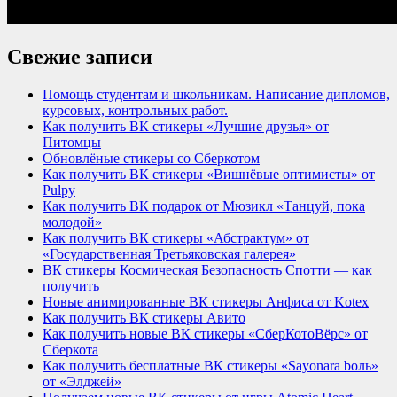
Свежие записи
Помощь студентам и школьникам. Написание дипломов,
курсовых, контрольных работ.
Как получить ВК стикеры «Лучшие друзья» от
Питомцы
Обновлёные стикеры со Сберкотом
Как получить ВК стикеры «Вишнёвые оптимисты» от
Pulpy
Как получить ВК подарок от Мюзикл «Танцуй, пока
молодой»
Как получить ВК стикеры «Абстрактум» от
«Государственная Третьяковская галерея»
ВК стикеры Космическая Безопасность Спотти — как
получить
Новые анимированные ВК стикеры Анфиса от Kotex
Как получить ВК стикеры Авито
Как получить новые ВК стикеры «СберКотоВёрс» от
Сберкота
Как получить бесплатные ВК стикеры «Sayonara bоль»
от «Элджей»