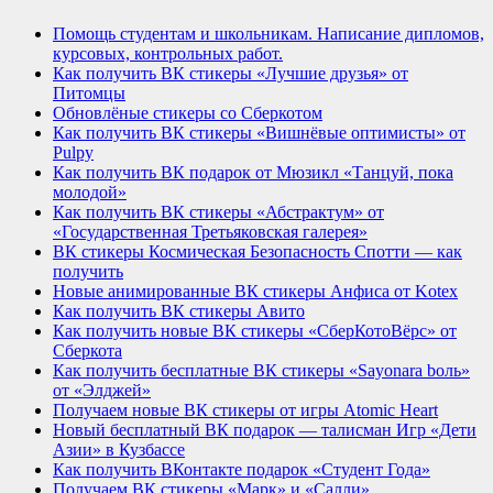
Помощь студентам и школьникам. Написание дипломов,
курсовых, контрольных работ.
Как получить ВК стикеры «Лучшие друзья» от
Питомцы
Обновлёные стикеры со Сберкотом
Как получить ВК стикеры «Вишнёвые оптимисты» от
Pulpy
Как получить ВК подарок от Мюзикл «Танцуй, пока
молодой»
Как получить ВК стикеры «Абстрактум» от
«Государственная Третьяковская галерея»
ВК стикеры Космическая Безопасность Спотти — как
получить
Новые анимированные ВК стикеры Анфиса от Kotex
Как получить ВК стикеры Авито
Как получить новые ВК стикеры «СберКотоВёрс» от
Сберкота
Как получить бесплатные ВК стикеры «Sayonara bоль»
от «Элджей»
Получаем новые ВК стикеры от игры Atomic Heart
Новый бесплатный ВК подарок — талисман Игр «Дети
Азии» в Кузбассе
Как получить ВКонтакте подарок «Студент Года»
Получаем ВК стикеры «Марк» и «Салли»