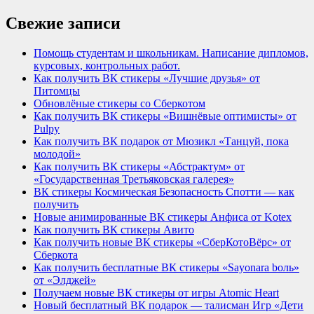
Свежие записи
Помощь студентам и школьникам. Написание дипломов,
курсовых, контрольных работ.
Как получить ВК стикеры «Лучшие друзья» от
Питомцы
Обновлёные стикеры со Сберкотом
Как получить ВК стикеры «Вишнёвые оптимисты» от
Pulpy
Как получить ВК подарок от Мюзикл «Танцуй, пока
молодой»
Как получить ВК стикеры «Абстрактум» от
«Государственная Третьяковская галерея»
ВК стикеры Космическая Безопасность Спотти — как
получить
Новые анимированные ВК стикеры Анфиса от Kotex
Как получить ВК стикеры Авито
Как получить новые ВК стикеры «СберКотоВёрс» от
Сберкота
Как получить бесплатные ВК стикеры «Sayonara bоль»
от «Элджей»
Получаем новые ВК стикеры от игры Atomic Heart
Новый бесплатный ВК подарок — талисман Игр «Дети