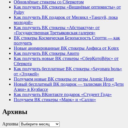
Обновлёные стикеры со Сберкотом
Как получить ВК стикеры «Вишнёвые оптимисты» от
Pulpy
Как получить ВК подарок от Мюзикл «Танцуй, пока
молодой»
Как получить ВК стикеры «Абстрактум» от
«Государственная Третьяковская галерея»
ВК стикеры Космическая Безопасность Спотти — как
получить
Новые анимированные ВК стикеры Анфиса от Kotex
Как получить ВК стикеры Авито
Как получить новые ВК стикеры «СберКотоВёрс» от
Сберкота
Как получить бесплатные ВК стикеры «Sayonara bоль»
от «Элджей»
Получаем новые ВК стикеры от игры Atomic Heart
Новый бесплатный ВК подарок — талисман Игр «Дети
Азии» в Кузбассе
Как получить ВКонтакте подарок «Студент Года»
Получаем ВК стикеры «Марк» и «Салли»
Архивы
Архивы