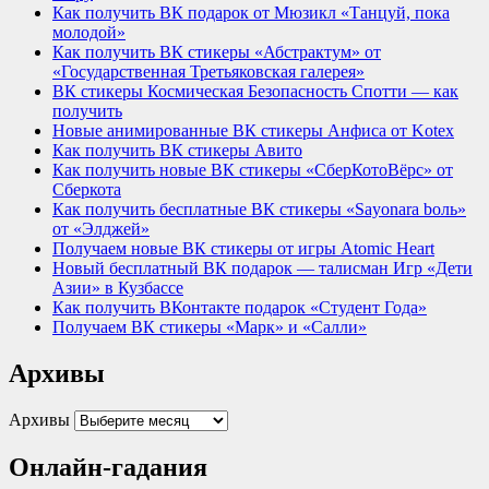
Как получить ВК подарок от Мюзикл «Танцуй, пока
молодой»
Как получить ВК стикеры «Абстрактум» от
«Государственная Третьяковская галерея»
ВК стикеры Космическая Безопасность Спотти — как
получить
Новые анимированные ВК стикеры Анфиса от Kotex
Как получить ВК стикеры Авито
Как получить новые ВК стикеры «СберКотоВёрс» от
Сберкота
Как получить бесплатные ВК стикеры «Sayonara bоль»
от «Элджей»
Получаем новые ВК стикеры от игры Atomic Heart
Новый бесплатный ВК подарок — талисман Игр «Дети
Азии» в Кузбассе
Как получить ВКонтакте подарок «Студент Года»
Получаем ВК стикеры «Марк» и «Салли»
Архивы
Архивы
Онлайн-гадания