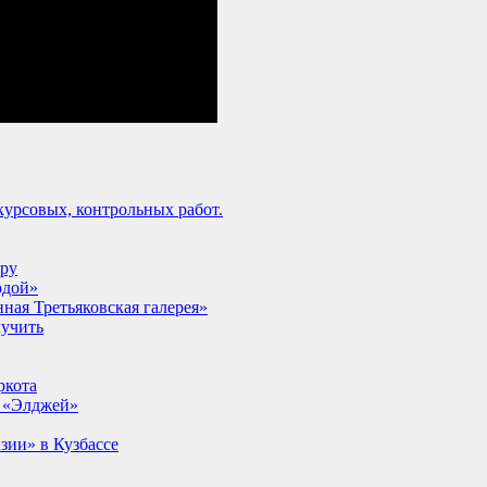
урсовых, контрольных работ.
lpy
одой»
ная Третьяковская галерея»
лучить
ркота
т «Элджей»
ии» в Кузбассе