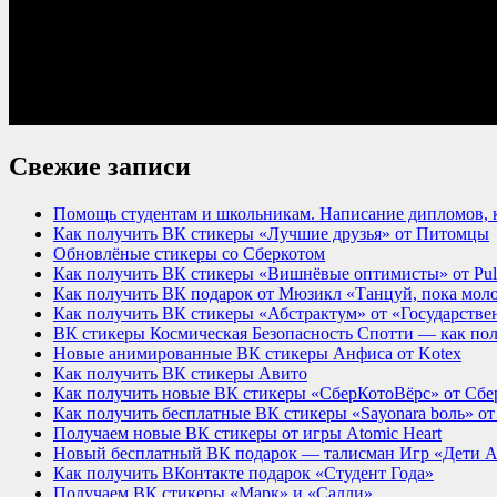
Свежие записи
Помощь студентам и школьникам. Написание дипломов, к
Как получить ВК стикеры «Лучшие друзья» от Питомцы
Обновлёные стикеры со Сберкотом
Как получить ВК стикеры «Вишнёвые оптимисты» от Pu
Как получить ВК подарок от Мюзикл «Танцуй, пока мол
Как получить ВК стикеры «Абстрактум» от «Государствен
ВК стикеры Космическая Безопасность Спотти — как по
Новые анимированные ВК стикеры Анфиса от Kotex
Как получить ВК стикеры Авито
Как получить новые ВК стикеры «СберКотоВёрс» от Сбе
Как получить бесплатные ВК стикеры «Sayonara bоль» о
Получаем новые ВК стикеры от игры Atomic Heart
Новый бесплатный ВК подарок — талисман Игр «Дети Аз
Как получить ВКонтакте подарок «Студент Года»
Получаем ВК стикеры «Марк» и «Салли»