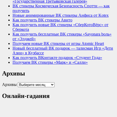
«Государственная Третьяковская галерея»
ВК стикеры Космическая Безопасность Спотти — как
получить
Новые анимированные ВК стикеры Анфиса от Kotex
Как получить ВК стикеры Авито
Как получить новые ВК стикеры «СберКотоВёрс» от
Сберкота
Как получить бесплатные ВК стикеры «Sayonara bоль»
от «Элджей»
Получаем новые ВК стикеры от игры Atomic Heart
Новый бесплатный ВК подарок — талисман Игр «Дети
Азии» в Кузбассе
Как получить ВКонтакте подарок «Студент Года»
Получаем ВК стикеры «Марк» и «Салли»
Архивы
Архивы
Онлайн-гадания