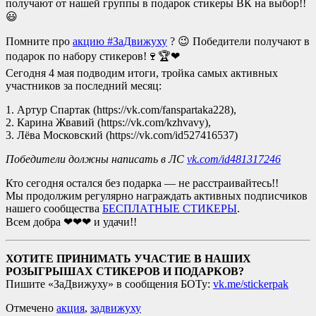
получают от нашей группы в подарок стикеры ВК на выбор!!
😃
Помните про
акцию #ЗаДвижуху
? 😉 Победители получают в
подарок по набору стикеров!🍷🏆❤
Сегодня 4 мая подводим итоги, тройка самых активных
участников за последний месяц:
1. Артур Спартак (https://vk.com/fanspartaka228),
2. Карина Жвавий (https://vk.com/kzhvavy),
3. Лёва Московский (https://vk.com/id527416537)
Победители должны написать в ЛС
vk.com/id481317246
Кто сегодня остался без подарка — не расстраивайтесь!!
Мы продолжим регулярно награждать активных подписчиков
нашего сообщества
БЕСПЛАТНЫЕ СТИКЕРЫ
.
Всем добра ❤❤❤ и удачи!!
ХОТИТЕ ПРИНИМАТЬ УЧАСТИЕ В НАШИХ
РОЗЫГРЫШАХ СТИКЕРОВ И ПОДАРКОВ?
Пишите «ЗаДвижуху» в сообщения БОТу:
vk.me/stickerpak
Отмечено
акция
,
задвижуху