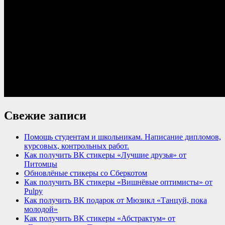
Свежие записи
Помощь студентам и школьникам. Написание дипломов,
курсовых, контрольных работ.
Как получить ВК стикеры «Лучшие друзья» от
Питомцы
Обновлёные стикеры со Сберкотом
Как получить ВК стикеры «Вишнёвые оптимисты» от
Pulpy
Как получить ВК подарок от Мюзикл «Танцуй, пока
молодой»
Как получить ВК стикеры «Абстрактум» от