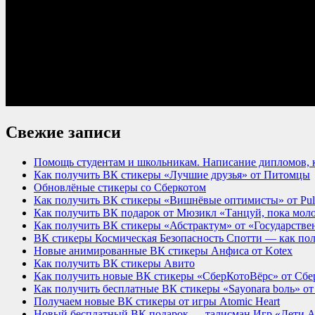
Свежие записи
Помощь студентам и школьникам. Написание дипломов, к
Как получить ВК стикеры «Лучшие друзья» от Питомцы
Обновлёные стикеры со Сберкотом
Как получить ВК стикеры «Вишнёвые оптимисты» от Pu
Как получить ВК подарок от Мюзикл «Танцуй, пока мол
Как получить ВК стикеры «Абстрактум» от «Государствен
ВК стикеры Космическая Безопасность Спотти — как по
Новые анимированные ВК стикеры Анфиса от Kotex
Как получить ВК стикеры Авито
Как получить новые ВК стикеры «СберКотоВёрс» от Сбе
Как получить бесплатные ВК стикеры «Sayonara bоль» о
Получаем новые ВК стикеры от игры Atomic Heart
Новый бесплатный ВК подарок — талисман Игр «Дети Аз