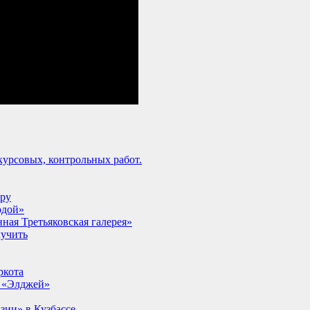
урсовых, контрольных работ.
lpy
одой»
ная Третьяковская галерея»
лучить
ркота
т «Элджей»
ии» в Кузбассе