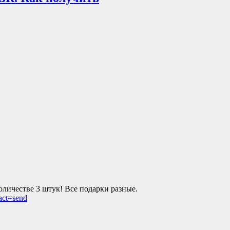
оличестве 3 штук! Все подарки разные.
act=send