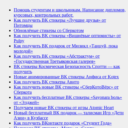
Помощь студентам и школьникам. Написание дипломов,
курсовых, контрольных работ.
Как получить ВК стикеры «Лучшие друзья» от
Питомцы
Обновлёные стикеры со Сберкотом
Как получить ВК стикеры «Вишнёвые оптимисты» от
Pulpy
Как получить ВК подарок от Мюзикл «Танцуй, пока
молодой»
Как получить ВК стикеры «Абстрактум» от
«Государственная Третьяковская галерея»
ВК стикеры Космическая Безопасность Спотти — как
получить
Новые анимированные ВК стикеры Анфиса от Kotex
Как получить ВК стикеры Авито
Как получить новые ВК стикеры «СберКотоВёрс» от
Сберкота
Как получить бесплатные ВК стикеры «Sayonara bоль»
от «Элджей»
Получаем новые ВК стикеры от игры Atomic Heart
Новый бесплатный ВК подарок — талисман Игр «Дети
Азии» в Кузбассе
Как получить ВКонтакте подарок «Студент Года»